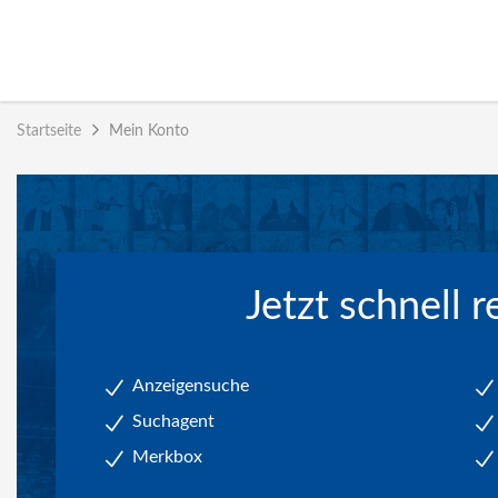
Accessibility
Modus
aktivieren
zur
Navigation
Startseite
Mein Konto
zum
Inhalt
Jetzt schnell r
Anzeigensuche
Suchagent
Merkbox