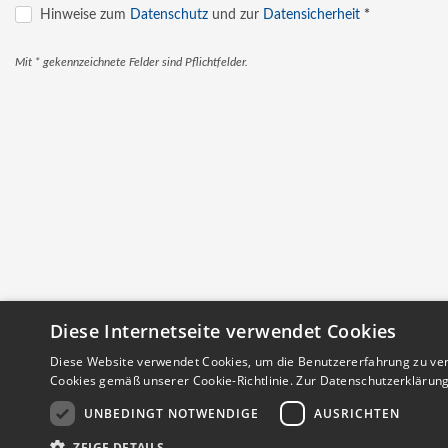
Hinweise zum
Datenschutz
und zur
Datensicherheit
*
Mit * gekennzeichnete Felder sind Pflichtfelder.
Diese Internetseite verwendet Cookies
Diese Website verwendet Cookies, um die Benutzererfahrung zu ver
Cookies gemäß unserer Cookie-Richtlinie.
Zur Datenschutzerklärun
UNBEDINGT NOTWENDIGE
AUSRICHTEN
ZEIGE DETAILS